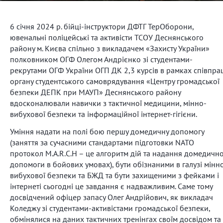
6 січня 2024 р. бійці-інструктори ДФТГ ТерОборони,
ювенальні поліцейські та активісти ТСОУ Деснянського
району м. Києва спільно з викладачем «Захисту України»
полковником ОГФ Олегом Андрієнко зі студентами-
рекрутами ОГФ України ОГП ДК 2,3 курсів в рамках співпра
органу студентського самоврядування «Центру громадської
безпеки ДЕПК при МАУП» Деснянського району
вдосконалювали навички з тактичної медицини, мінно-
вибухової безпеки та інформаційної інтернет-гігієни.
Уміння надати на полі бою першу домедичну допомогу
(заняття за сучасними стандартами підготовки NATO
протокол M.A.R.C.H – це алгоритм дій та надання домедично
допомоги в бойових умовах), бути обізнаними в галузі мінн
вибухової безпеки та БЖД та бути захищеними з фейками і
інтернеті сьогодні це завдання є надважливим. Саме тому
досвідчений офіцер запасу Олег Андрійович, як викладач
Коледжу зі студентами-активістами громадської безпеки,
обмінялися на даних тактичних тренінгах своїм досвідом та